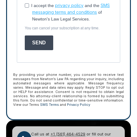
privacy policy
SMS
I accept the
and the
messaging terms and conditions
of
Newton's Law Legal Services.
You can cancel your subscription at any time.
SEND
By providing your phone number, you consent to receive text
messages from Newton’s Law PA regarding your inquiry, including
automated messages where applicable. Message frequency
varies. Message and data rates may apply. Reply STOP to opt out
or HELP for assistance. Consent is not required to obtain legal
services. No attorney-client relationship is formed by submitting
this form. Do not send confidential or time-sensitive information.
View our Terms
SMS Terms
and
Privacy Policy
Call us at
+1 (561) 464-4529
or fill out our