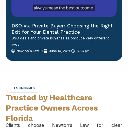
DSO vs. Private Buyer: Choosing the Right
Exit for Your Dental Practice
DSO deals and private buyer sales produce very different
lives
Newton´s Law PA
June 10, 2026
6:56 pm
TESTIMONIALS
Trusted by Healthcare
Practice Owners Across
Florida
Clients choose Newton’s Law for clear