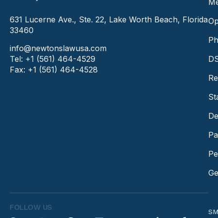
Me
631 Lucerne Ave., Ste. 22, Lake Worth Beach, Florida
Op
33460
Ph
info@newtonslawusa.com
Tel: +1 (561) 464-4529
DS
Fax: +1 (561) 464-4528
Re
St
De
Pa
Pe
Ge
FOLLOW US
SM