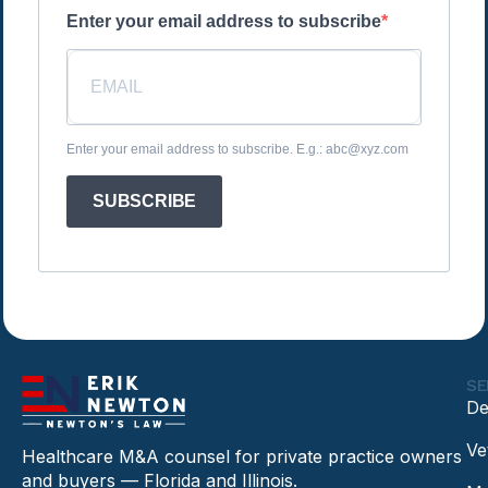
Enter your email address to subscribe
Enter your email address to subscribe. E.g.: abc@xyz.com
SUBSCRIBE
SE
De
Ve
Healthcare M&A counsel for private practice owners
and buyers — Florida and Illinois.