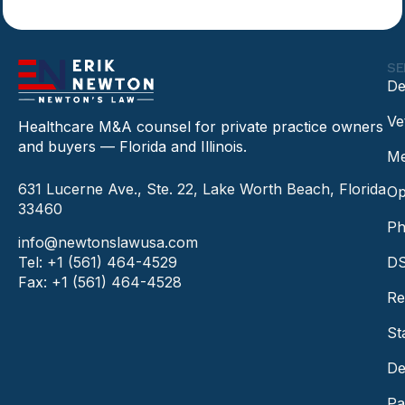
SE
De
Ve
Healthcare M&A counsel for private practice owners
and buyers — Florida and Illinois.
Me
631 Lucerne Ave., Ste. 22, Lake Worth Beach, Florida
Op
33460
Ph
info@newtonslawusa.com
Tel: +1 (561) 464-4529
DS
Fax: +1 (561) 464-4528
Re
St
De
Pa