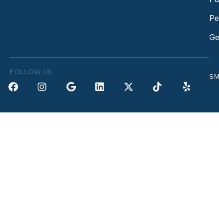
Pe
Ge
FOLLOW US
SM