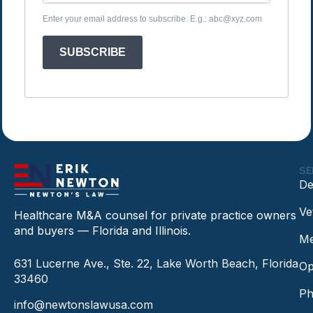
Enter your email address to subscribe. E.g.: abc@xyz.com
SUBSCRIBE
SE
De
Ve
Healthcare M&A counsel for private practice owners
and buyers — Florida and Illinois.
Me
631 Lucerne Ave., Ste. 22, Lake Worth Beach, Florida
Op
33460
Ph
info@newtonslawusa.com