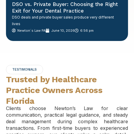
DSO vs. Private Buyer: Choosing the Right
Exit for Your Dental Practice
DSO deals and private buyer sales produce very different
lives
Newton´s Law PA
June 10, 2026
6:56 pm
TESTIMONIALS
Trusted by Healthcare
Practice Owners Across
Florida
Clients choose Newton’s Law for clear
communication, practical legal guidance, and steady
deal management during complex healthcare
transactions. From first-time buyers to experienced