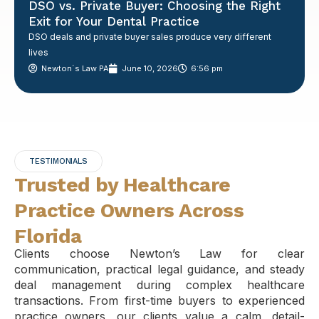
DSO vs. Private Buyer: Choosing the Right
Exit for Your Dental Practice
DSO deals and private buyer sales produce very different
lives
Newton´s Law PA
June 10, 2026
6:56 pm
TESTIMONIALS
Trusted by Healthcare
Practice Owners Across
Florida
Clients choose Newton’s Law for clear
communication, practical legal guidance, and steady
deal management during complex healthcare
transactions. From first-time buyers to experienced
practice owners, our clients value a calm, detail-