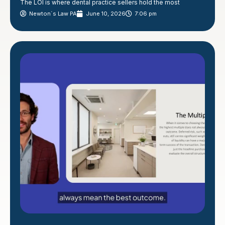
The LOI is where dental practice sellers hold the most
Newton´s Law PA
June 10, 2026
7:06 pm