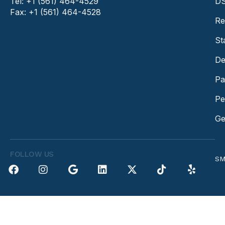
Tel: +1 (561) 464-4529
DS
Fax: +1 (561) 464-4528
Re
St
De
Pa
Pe
Ge
FOLLOW US
SM