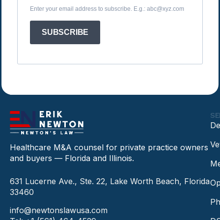
Enter your email address to subscribe. E.g.: abc@xyz.com
SUBSCRIBE
SE
De
Ve
Healthcare M&A counsel for private practice owners
and buyers — Florida and Illinois.
Me
631 Lucerne Ave., Ste. 22, Lake Worth Beach, Florida
Op
33460
Ph
info@newtonslawusa.com