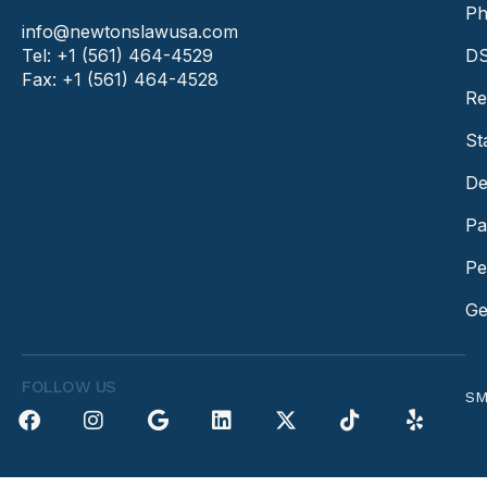
Ph
info@newtonslawusa.com
Tel: +1 (561) 464-4529
DS
Fax: +1 (561) 464-4528
Re
St
De
Pa
Pe
Ge
FOLLOW US
SM