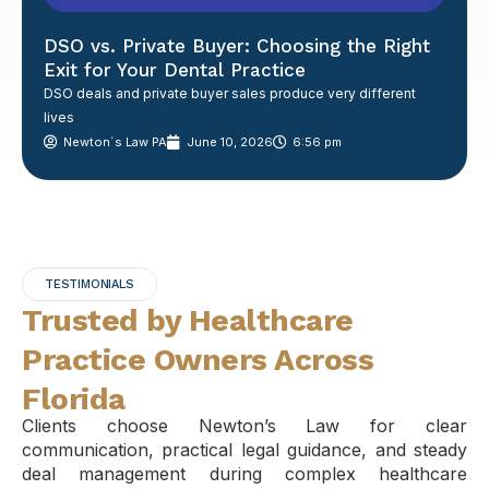
DSO vs. Private Buyer: Choosing the Right
Exit for Your Dental Practice
DSO deals and private buyer sales produce very different
lives
Newton´s Law PA
June 10, 2026
6:56 pm
TESTIMONIALS
Trusted by Healthcare
Practice Owners Across
Florida
Clients choose Newton’s Law for clear
communication, practical legal guidance, and steady
deal management during complex healthcare