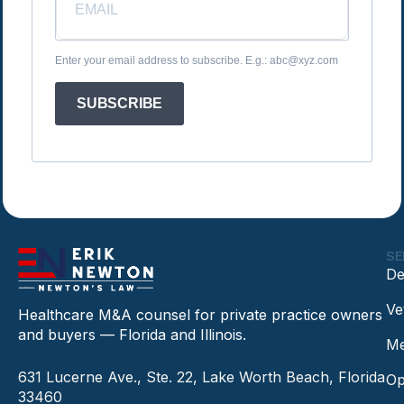
Enter your email address to subscribe. E.g.: abc@xyz.com
SUBSCRIBE
SE
De
Ve
Healthcare M&A counsel for private practice owners
and buyers — Florida and Illinois.
Me
631 Lucerne Ave., Ste. 22, Lake Worth Beach, Florida
Op
33460