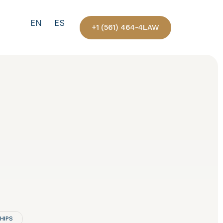
EN
ES
+1 (561) 464-4LAW
HIPS