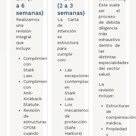
a 6
(2 a 3
Este suele
ser el
semanas)
semanas)
proceso
Realizamos
La Carta
de debida
una
de
diligencia
revisión
Intención
más
integral
se
exhaustivo
que
estructura
dentro de
incluye:
para
las
cumplir
distintas
Cumplimiento
con:
especialidades
con
del sector
Stark
Las
salud.
Law.
excepciones
Cumplimiento
contempladas
La
con
en
revisión
Anti-
Stark
incluye:
Kickback
Law.
Statute.
Los
Estructuras
Revisión
mecanismos
de
de
de
compensación
estructuras
protección
médica.
CPOM
(Safe
Propiedad
cuando
Harbors)
y