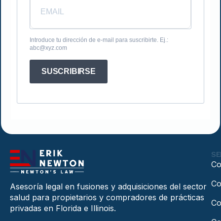
Introduce tu dirección de e-mail para suscribirte. Ej.:
abc@xyz.com
SUSCRIBIRSE
SE
Co
Co
Asesoría legal en fusiones y adquisiciones del sector
salud para propietarios y compradores de prácticas
Co
privadas en Florida e Illinois.