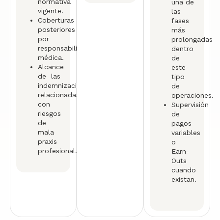
normativa
una de
vigente.
las
Coberturas
fases
posteriores
más
por
prolongadas
responsabilidad
dentro
médica.
de
Alcance
este
de las
tipo
indemnizaciones
de
relacionadas
operaciones.
con
Supervisión
riesgos
de
de
pagos
mala
variables
praxis
o
profesional.
Earn-
Outs
cuando
existan.