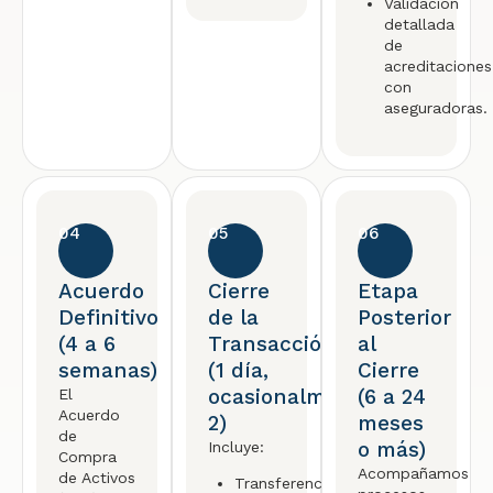
Validación
detallada
de
acreditaciones
con
aseguradoras.
04
05
06
Acuerdo
Cierre
Etapa
Definitivo
de la
Posterior
(4 a 6
Transacción
al
semanas)
(1 día,
Cierre
ocasionalmente
(6 a 24
El
Acuerdo
2)
meses
de
o más)
Incluye:
Compra
Acompañamos
de Activos
Transferencia