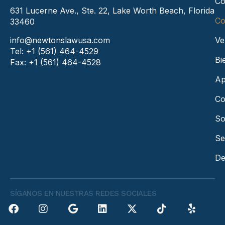
Co
631 Lucerne Ave., Ste. 22, Lake Worth Beach, Florida
Co
33460
info@newtonslawusa.com
Ve
Tel: +1 (561) 464-4529
Bi
Fax: +1 (561) 464-4528
Ap
Co
So
Se
De
SÍGANOS EN NUESTRAS REDES SOCIALES