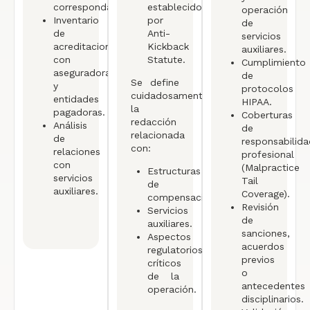
corresponda.
establecidos
operación
Inventario
por
de
de
Anti-
servicios
acreditaciones
Kickback
auxiliares.
con
Statute.
Cumplimiento
aseguradoras
de
Se define
y
protocolos
cuidadosamente
entidades
HIPAA.
la
pagadoras.
Coberturas
redacción
Análisis
de
relacionada
de
responsabilida
con:
relaciones
profesional
con
(Malpractice
Estructuras
servicios
Tail
de
auxiliares.
Coverage).
compensación.
Revisión
Servicios
de
auxiliares.
sanciones,
Aspectos
acuerdos
regulatorios
previos
críticos
o
de la
antecedentes
operación.
disciplinarios.