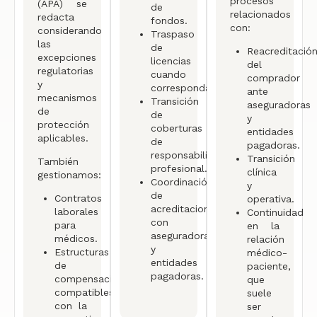
procesos
(APA) se
de
relacionados
redacta
fondos.
con:
considerando
Traspaso
las
de
Reacreditació
excepciones
licencias
del
regulatorias
cuando
comprador
y
corresponda.
ante
mecanismos
Transición
aseguradoras
de
de
y
protección
coberturas
entidades
aplicables.
de
pagadoras.
responsabilidad
Transición
También
profesional.
clínica
gestionamos:
Coordinación
y
de
Contratos
operativa.
acreditaciones
laborales
Continuidad
con
para
en la
aseguradoras
médicos.
relación
y
Estructuras
médico-
entidades
de
paciente,
pagadoras.
compensación
que
compatibles
suele
con la
ser