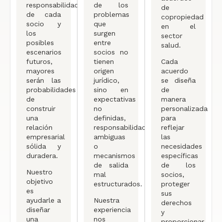
responsabilidades
de los
de
de cada
problemas
copropiedad
socio y
que
en el
los
surgen
sector
posibles
entre
salud.
escenarios
socios no
futuros,
tienen
Cada
mayores
origen
acuerdo
serán las
jurídico,
se diseña
probabilidades
sino en
de
de
expectativas
manera
construir
no
personalizada
una
definidas,
para
relación
responsabilidades
reflejar
empresarial
ambiguas
las
sólida y
o
necesidades
duradera.
mecanismos
específicas
de salida
de los
Nuestro
mal
socios,
objetivo
estructurados.
proteger
es
sus
ayudarle a
Nuestra
derechos
diseñar
experiencia
y
una
nos
proporcionar