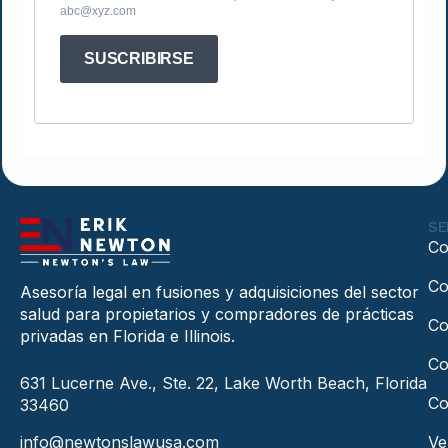
abc@xyz.com
SUSCRIBIRSE
SE
Co
Co
Asesoría legal en fusiones y adquisiciones del sector
salud para propietarios y compradores de prácticas
Co
privadas en Florida e Illinois.
Co
631 Lucerne Ave., Ste. 22, Lake Worth Beach, Florida
Co
33460
info@newtonslawusa.com
Ve