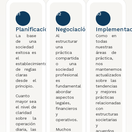
01
02
03
Planificación
Negociación
Implementac
La base
Al
Como en
de una
estructurar
todas
sociedad
una
nuestras
exitosa es
práctica
áreas de
el
compartida
práctica,
establecimiento
o una
nos
de reglas
sociedad
mantenemos
claras
profesional
actualizados
desde el
es
sobre las
principio.
fundamental
tendencias
abordar
y mejores
Cuanto
aspectos
prácticas
mayor sea
legales,
relacionadas
el nivel de
financieros
con
claridad
y
estructuras
sobre la
operativos.
societarias
operación
y
diaria, las
Muchos
acuerdos