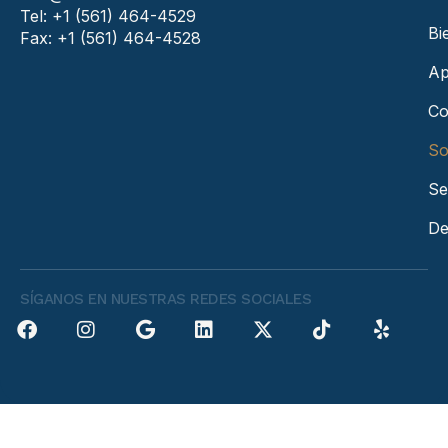
Tel: +1 (561) 464-4529
Bi
Fax: +1 (561) 464-4528
Ap
Co
So
Se
De
SÍGANOS EN NUESTRAS REDES SOCIALES