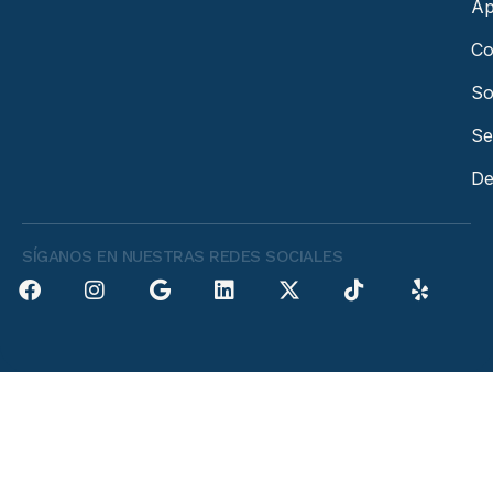
Ap
Co
So
Se
De
SÍGANOS EN NUESTRAS REDES SOCIALES