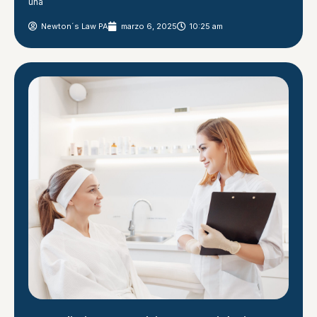
una
Newton´s Law PA
marzo 6, 2025
10:25 am