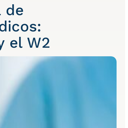
a de
dicos:
 y el W2