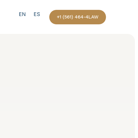
EN
ES
+1 (561) 464-4LAW