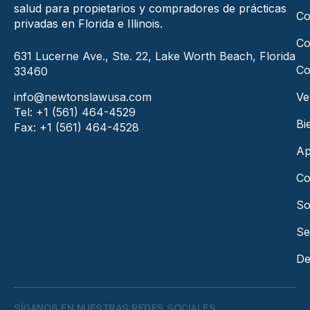
salud para propietarios y compradores de prácticas
Co
privadas en Florida e Illinois.
Co
631 Lucerne Ave., Ste. 22, Lake Worth Beach, Florida
Co
33460
info@newtonslawusa.com
Ve
Tel: +1 (561) 464-4529
Bi
Fax: +1 (561) 464-4528
Ap
Co
So
Se
De
SÍGANOS EN NUESTRAS REDES SOCIALES