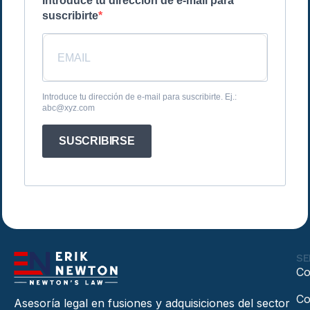
Introduce tu dirección de e-mail para
suscribirte
Introduce tu dirección de e-mail para suscribirte. Ej.:
abc@xyz.com
SUSCRIBIRSE
SE
Co
Co
Asesoría legal en fusiones y adquisiciones del sector