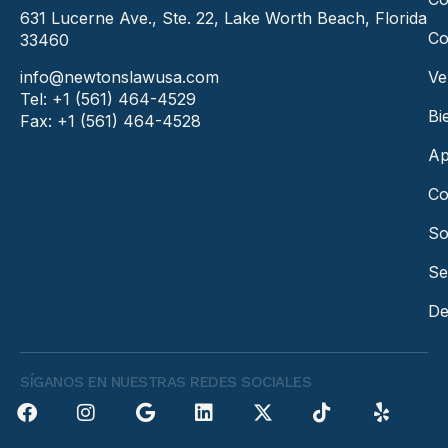
631 Lucerne Ave., Ste. 22, Lake Worth Beach, Florida
Co
33460
info@newtonslawusa.com
Ve
Tel: +1 (561) 464-4529
Bi
Fax: +1 (561) 464-4528
Ap
Co
So
Se
De
SÍGANOS EN NUESTRAS REDES SOCIALES