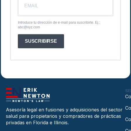
Introduce tu dirección de e-mail para suscribirte. Ej.:
abc@xyz.com
SUSCRIBIRSE
SE
Co
Co
Asesoría legal en fusiones y adquisiciones del sector
salud para propietarios y compradores de prácticas
Co
privadas en Florida e Illinois.
Co