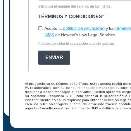
Introduce el nombre del servicio de su interés.
TÉRMINOS Y CONDICIONES
política de privacidad
término
Acepto la
y los
SMS
de Newton's Law Legal Services.
Puedes cancelar tu suscripción cuando quieras.
Suscríbete a 
ENVIAR
boletín inform
Al proporcionar su número de teléfono, usted acepta recibir men
PA relacionados con su consulta, incluidos mensajes automat
frecuencia de los mensajes puede variar. Pueden aplicarse car
su operador. Responda STOP para cancelar la suscripción o HE
consentimiento no es un requisito para obtener servicios legales
crea una relación abogado-cliente. No envíe información confide
urgente.Consulte nuestros Términos de SMS y Política de Privaci