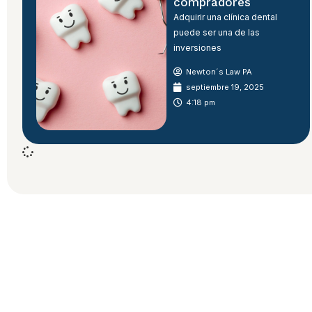
compradores
Adquirir una clínica dental
puede ser una de las
inversiones
Newton´s Law PA
septiembre 19, 2025
4:18 pm