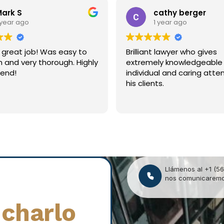
ark S
cathy berger
year ago
1 year ago
 job! Was easy to
Brilliant lawyer who gives
nd very thorough. Highly
extremely knowledgeable
nd!
individual and caring atten
his clients.
Llámenos al +1 (56
nos comunicaremos
charlo