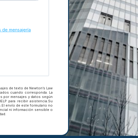
s de mensajería
Suscríbete a nuestra news
novedades.
nuestro
Introduce tu dirección
de e-mail para
ativo
suscribirte
Introduce tu dirección de e-mail 
sajes de texto de Newton’s Law
izados cuando corresponda. La
SUSCRIBIRSE
gos por mensajes y datos según
LP para recibir asistencia.Su
.El envío de este formulario no
ncial ni información sensible o
dad.