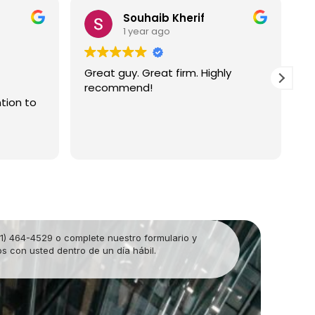
Souhaib Kherif
1 year ago
Great guy. Great firm. Highly
I 
recommend!
At
tion to
Op
pa
in
Re
ma
th
an
al
ve
an
am
1) 464-4529 o complete nuestro formulario y
re
 con usted dentro de un día hábil.
th
Ra