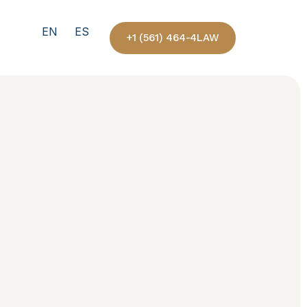
EN
ES
+1 (561) 464-4LAW