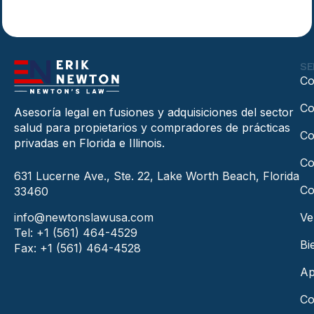
SE
Co
Co
Asesoría legal en fusiones y adquisiciones del sector
salud para propietarios y compradores de prácticas
Co
privadas en Florida e Illinois.
Co
631 Lucerne Ave., Ste. 22, Lake Worth Beach, Florida
Co
33460
info@newtonslawusa.com
Ve
Tel: +1 (561) 464-4529
Bi
Fax: +1 (561) 464-4528
Ap
Co