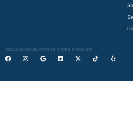
So
Se
De
SÍGANOS EN NUESTRAS REDES SOCIALES