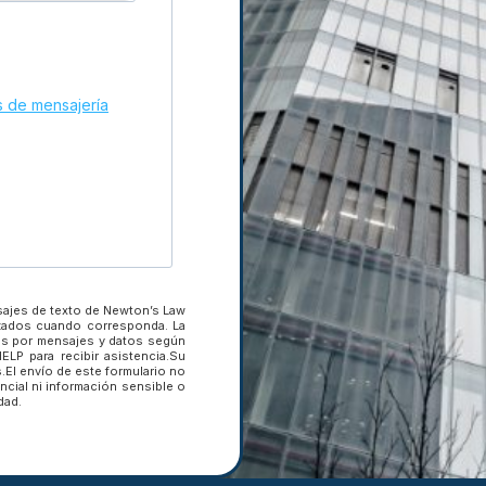
s de mensajería
Suscríbete a nuestra news
novedades.
nuestro
Introduce tu dirección
de e-mail para
ativo
suscribirte
Introduce tu dirección de e-mail 
sajes de texto de Newton’s Law
izados cuando corresponda. La
SUSCRIBIRSE
gos por mensajes y datos según
LP para recibir asistencia.Su
.El envío de este formulario no
ncial ni información sensible o
dad.