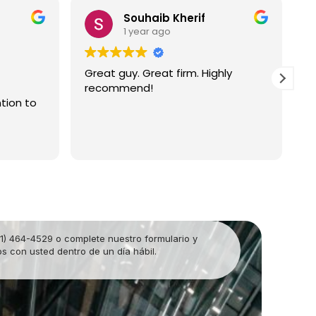
Souhaib Kherif
1 year ago
Great guy. Great firm. Highly
I hav
recommend!
Atty.
 to
Opera
partn
in Or
Read 
matte
then 
and p
alway
very 
and g
amica
1) 464-4529 o complete nuestro formulario y
reco
 con usted dentro de un día hábil.
their 
Ramp