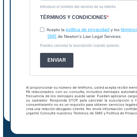
Introduce el nombre del servicio de su interés.
TÉRMINOS Y CONDICIONES
política de privacidad
término
Acepto la
y los
SMS
de Newton's Law Legal Services.
Puedes cancelar tu suscripción cuando quieras.
Suscríbete a 
ENVIAR
boletín inform
Al proporcionar su número de teléfono, usted acepta recibir men
PA relacionados con su consulta, incluidos mensajes automat
frecuencia de los mensajes puede variar. Pueden aplicarse car
su operador. Responda STOP para cancelar la suscripción o HE
consentimiento no es un requisito para obtener servicios legales
crea una relación abogado-cliente. No envíe información confide
urgente.Consulte nuestros Términos de SMS y Política de Privaci