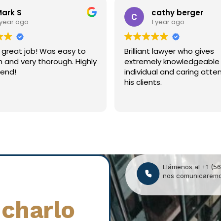
 S
cathy berger
r ago
1 year ago
 Was easy to
Brilliant lawyer who gives
ery thorough. Highly
extremely knowledgeable
!
individual and caring attention
his clients.
Llámenos al +1 (56
nos comunicaremos
charlo