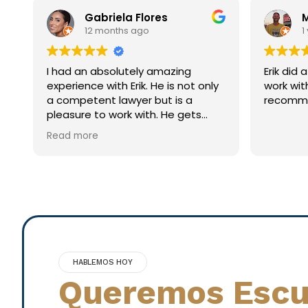
Gabriela Flores
Mark
12 months ago
1 yea
I had an absolutely amazing
Erik did a great job!
experience with Erik. He is not only
work with and v
a competent lawyer but is a
recommend
pleasure to work with. He gets
what you need done, and more,
Read more
with zero hassle or stress. I highly
recommend placing your trust in
him if you’re looking for a dental
lawyer.
HABLEMOS HOY
Queremos Escu