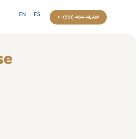
EN
ES
+1 (561) 464-4LAW
se