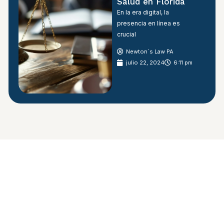
Salud en Florida
En la era digital, la
presencia en línea es
crucial
Newton´s Law PA
julio 22, 2024
6:11 pm